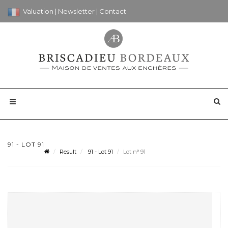
Valuation
|
Newsletter
|
Contact
91 - LOT 91
Result
91 - Lot 91
Lot n° 91