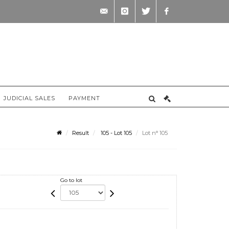
contact@briscadieu-
instagram
twitter
facebook
bordeaux.com
JUDICIAL SALES
PAYMENT
Result
105 - Lot 105
Lot n° 105
Go to lot