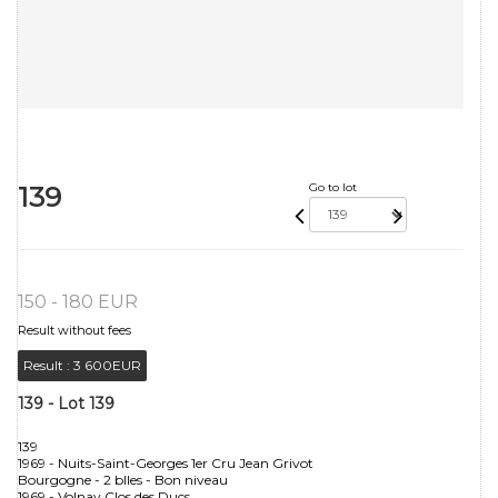
139
Go to lot
150 - 180 EUR
Result without fees
Result :
3 600EUR
139 - Lot 139
139
1969 - Nuits-Saint-Georges 1er Cru Jean Grivot
Bourgogne - 2 blles - Bon niveau
1969 - Volnay Clos des Ducs