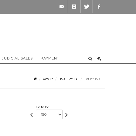
contact@briscadieu-
instagram
twitter
facebook
bordeaux.com
JUDICIAL SALES
PAYMENT
Result
150 - Lot 150
Lot n° 150
Go to lot