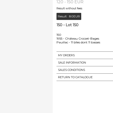
120 - 150 EUR
Result without fees
Result :
80EUR
150 - Lot 150
150
1955 - Château Croizet-Bages
Pauillac - 11 blles dont 11 basses
MY ORDERS
SALE INFORMATION
SALES CONDITIONS
RETURN TO CATALOGUE