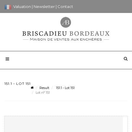
Valuation
|
Newsletter
|
Contact
151.1 - LOT 151
Result
151.1 - Lot 151
Lot n° 151