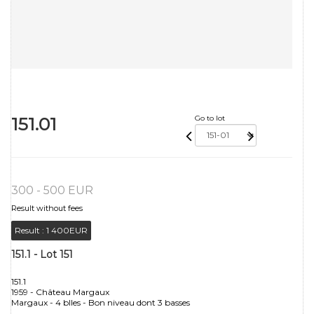
151.01
Go to lot
300 - 500 EUR
Result without fees
Result :
1 400EUR
151.1 - Lot 151
151.1
1959 - Château Margaux
Margaux - 4 blles - Bon niveau dont 3 basses