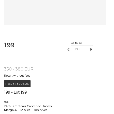
199
Go to lot
350 - 380 EUR
Result without fees
Result :
320EUR
199 - Lot 199
199
1976 - Château Cantenac Brown
Margaux - 12 blles - Bon niveau