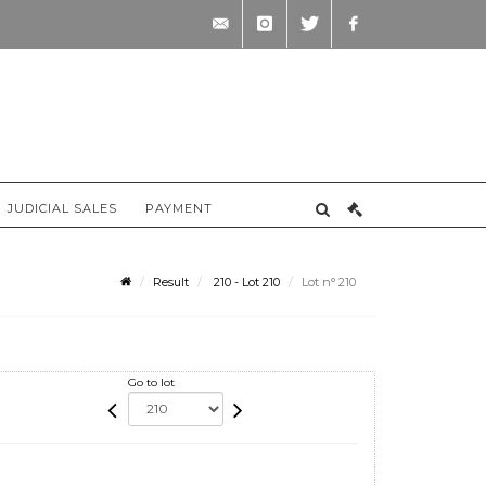
contact@briscadieu-
instagram
twitter
facebook
bordeaux.com
JUDICIAL SALES
PAYMENT
Result
210 - Lot 210
Lot n° 210
Go to lot