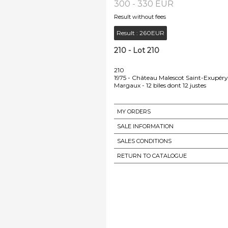
300 - 330 EUR
Result without fees
Result :
260EUR
210 - Lot 210
210
1975 - Château Malescot Saint-Exupéry
Margaux - 12 blles dont 12 justes
MY ORDERS
SALE INFORMATION
SALES CONDITIONS
RETURN TO CATALOGUE