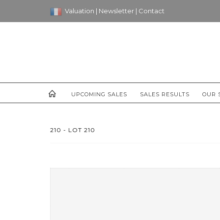
Valuation
|
Newsletter
|
Contact
UPCOMING SALES
SALES RESULTS
OUR 
210 - LOT 210