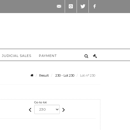
contact@briscadieu-
instagram
twitter
facebook
bordeaux.com
JUDICIAL SALES
PAYMENT
Result
230 - Lot 230
Lot n° 230
Go to lot