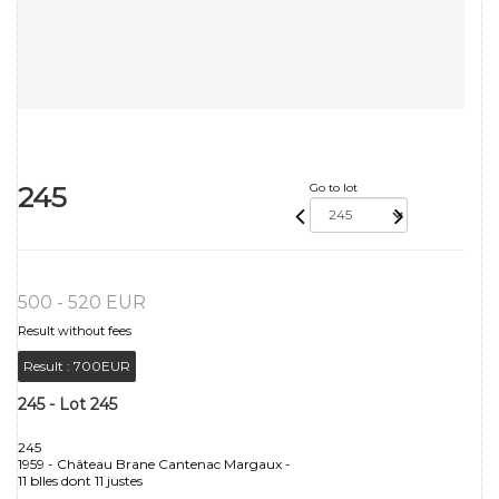
245
Go to lot
500 - 520 EUR
Result without fees
Result :
700EUR
245 - Lot 245
245
1959 - Château Brane Cantenac Margaux -