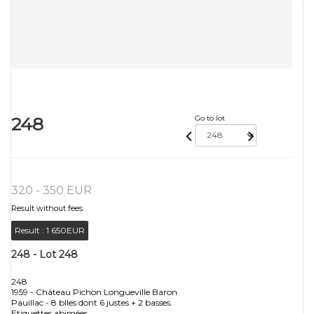
248
Go to lot
320 - 350 EUR
Result without fees
Result :
1 650EUR
248 - Lot 248
248
1959 - Château Pichon Longueville Baron
Pauillac - 8 blles dont 6 justes + 2 basses.
Etiquettes abimées