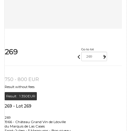
269
Go to lot
750 - 800 EUR
Result without fees
Result :
1 350EUR
269 - Lot 269
269
1966 - Château Grand Vin de Léoville
du Marquis de Las Cases
Saint-Julien - 5 Magnums - Bon niveau