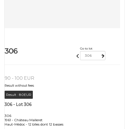
306
Go to lot
90 - 100 EUR
Result without fees
Result :
80EUR
306 - Lot 306
306
1961 - Château Malleret
Haut-Médoc - 12 blles dont 12 basses