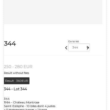
344
Go to lot
250 - 280 EUR
Result without fees
Result :
360EUR
344 - Lot 344
344
1964 - Château Montrose
Saint-Estèphe - 10 blles dont 4 justes
+ 5 légèrement basses + 1 basse