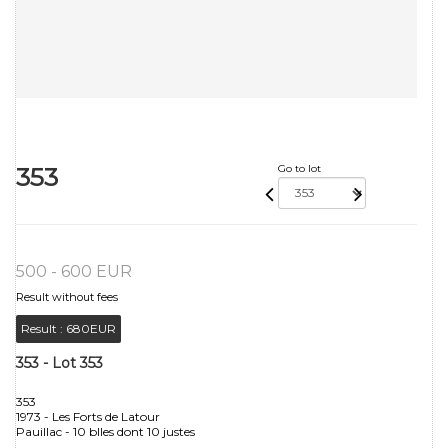
353
Go to lot
500 - 600 EUR
Result without fees
Result :
680EUR
353 - Lot 353
353
1973 - Les Forts de Latour
Pauillac - 10 blles dont 10 justes