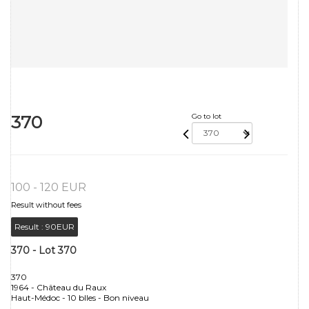
370
Go to lot
100 - 120 EUR
Result without fees
Result :
90EUR
370 - Lot 370
370
1964 - Château du Raux
Haut-Médoc - 10 blles - Bon niveau