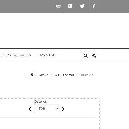
contact@briscadieu-
instagram
twitter
facebook
bordeaux.com
JUDICIAL SALES
PAYMENT
Result
398 - Lot 398
Lot n° 398
Go to lot