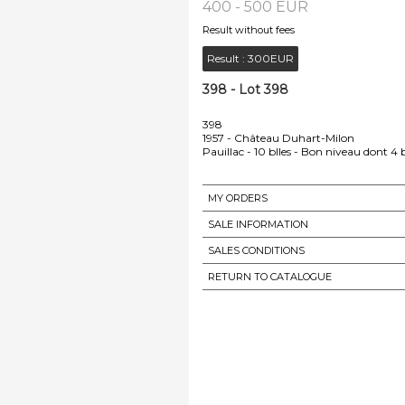
400 - 500 EUR
Result without fees
Result :
300EUR
398 - Lot 398
398
1957 - Château Duhart-Milon
Pauillac - 10 blles - Bon niveau dont 4 
MY ORDERS
SALE INFORMATION
SALES CONDITIONS
RETURN TO CATALOGUE