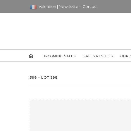
Valuation
|
Newsletter
|
Contact
UPCOMING SALES
SALES RESULTS
OUR 
398 - LOT 398