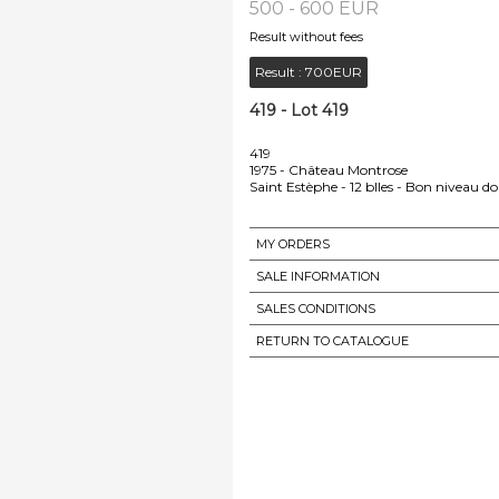
500 - 600 EUR
Result without fees
Result :
700EUR
419 - Lot 419
419
1975 - Château Montrose
Saint Estèphe - 12 blles - Bon niveau do
MY ORDERS
SALE INFORMATION
SALES CONDITIONS
RETURN TO CATALOGUE