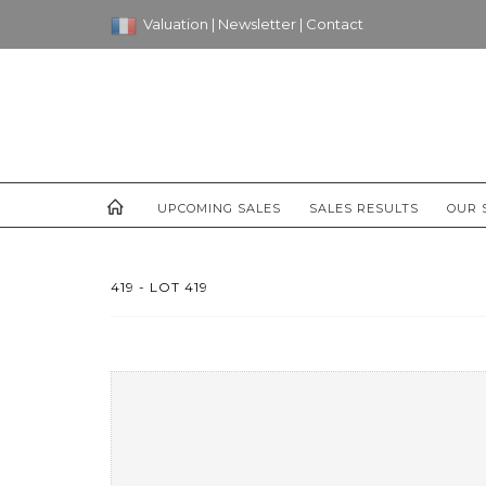
Valuation
|
Newsletter
|
Contact
UPCOMING SALES
SALES RESULTS
OUR 
419 - LOT 419