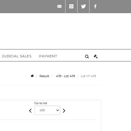
contact@briscadieu-
instagram
twitter
facebook
bordeaux.com
JUDICIAL SALES
PAYMENT
Result
419 - Lot 419
Lot n° 419
Go to lot