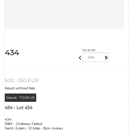
434
Go to lot
500 - 550 EUR
Result without fees
Result :
700EUR
434 - Lot 434
434
1989 - Château Talbot
Saint-Julien - 12 blles - Bon niveau