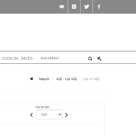
contact@briscadieu-
instagram
twitter
facebook
bordeaux.com
JUDICIAL SALES
PAYMENT
Result
452 - Lot 452
Lot n° 452
Go to lot