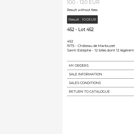
100 - 120 EUR
Result without fees
Result :
100EUR
452 - Lot 452
452
1975 - Château de Marbuzet
Saint-Estèphe - 12 blles dont 12 légère
MY ORDERS
SALE INFORMATION
SALES CONDITIONS
RETURN TO CATALOGUE