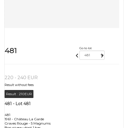
481
Go to lot
220 - 240 EUR
Result without fees
Result :
210EUR
481 - Lot 481
481
1961 - Château La Garde
Graves Rouge - 5 Magnums
Bon niveau dont 1 bas