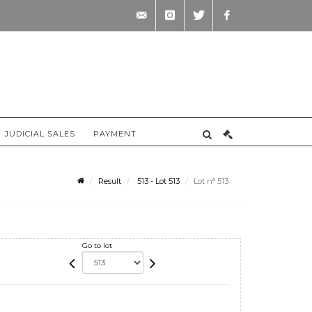
contact@briscadieu-
instagram
twitter
facebook
bordeaux.com
JUDICIAL SALES
PAYMENT
Result
513 - Lot 513
Lot n° 513
Go to lot