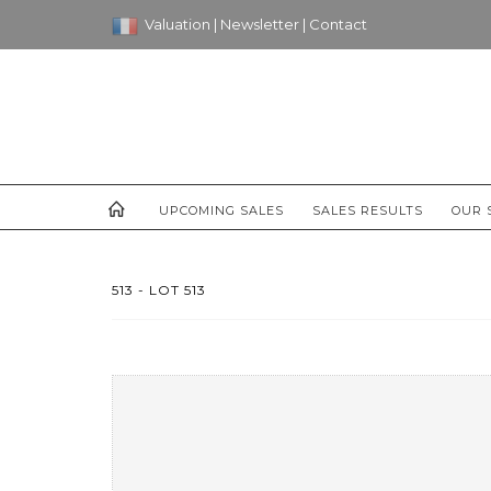
Valuation
|
Newsletter
|
Contact
UPCOMING SALES
SALES RESULTS
OUR 
513 - LOT 513