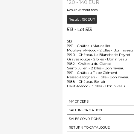
120 - 140 EUR
Result without fees
Result :
150EUR
513 - Lot 513
513
1991 - Château Maucaillou
Moulis-en-Médoc - 2 blles - Bon niveau
1990 - Château La Blancherie-Peyret
Graves rouge - 2 blles - Bon niveau
1982 - Château du Glanat
Saint-Julien - 2 blles - Bon niveau
1991 - Château Pape Clément
Pessac-Léognan - 1 blle - Bon niveau
1988 - Château Bel-air
Haut-Médoc - 3 blles - Bon niveau
MY ORDERS
SALE INFORMATION
SALES CONDITIONS
RETURN TO CATALOGUE