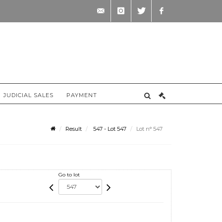
contact@briscadieu-
instagram
twitter
facebook
bordeaux.com
JUDICIAL SALES
PAYMENT
Result
547 - Lot 547
Lot n° 547
Go to lot