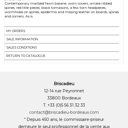
Contemporary marbled fawn basane, worn covers, ornate ribbed
spines, red title-pieces, black tomaisons, a few torn headpieces,
wormholes on spines, epidermis and missing leather on boards, spines
and corners. As is.
MY ORDERS
SALE INFORMATION
SALES CONDITIONS
RETURN TO CATALOGUE
Briscadieu
12-14 rue Peyronnet
33800 Bordeaux
T. +33 (0)5 56 31 32 33
contact@briscadieu-bordeaux.com
“ Depuis 450 ans, le commissaire-priseur
demeure le seul professionnel de la vente aux