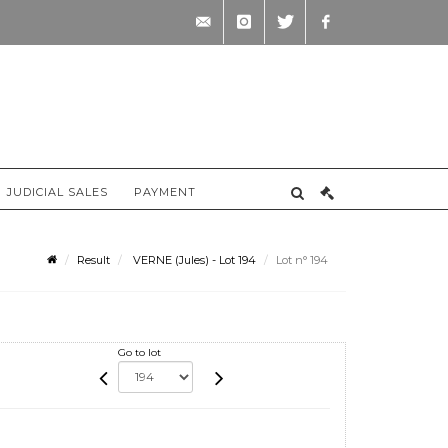
contact@briscadieu-
instagram
twitter
facebook
bordeaux.com
JUDICIAL SALES
PAYMENT
Result
VERNE (Jules) - Lot 194
Lot n° 194
Go to lot