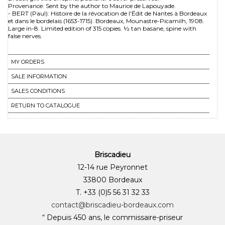
Provenance: Sent by the author to Maurice de Lapouyade.
- BERT (Paul): Histoire de la révocation de l'Édit de Nantes à Bordeaux
et dans le bordelais (1653-1715). Bordeaux, Mounastre-Picamilh, 1908.
Large in-8. Limited edition of 315 copies. ½ tan basane, spine with
false nerves.
MY ORDERS
SALE INFORMATION
SALES CONDITIONS
RETURN TO CATALOGUE
Briscadieu
12-14 rue Peyronnet
33800 Bordeaux
T. +33 (0)5 56 31 32 33
contact@briscadieu-bordeaux.com
“ Depuis 450 ans, le commissaire-priseur