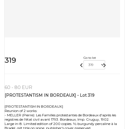
319
Go to lot
60 - 80 EUR
[PROTESTANTISM IN BORDEAUX] - Lot 319
[PROTESTANTISM IN BORDEAUX]
Reunion of 2 works:
- MELLER (Pierre): Les Familles protestantes de Bordeaux d'après les
registres de l'état civil avant 1793. Bordeaux, Imp. Cruguy, 1902.
Large in-8. Limited edition of 200 copies. ½ burgundy percaline à la
Bradel, gilt title on spine, publisher's cover preserved.