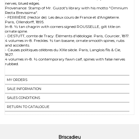
nerves, blued edges.
Provenance: Stamp of Mr. Guizot's library with his motto "Omnium
Recta Brevissima".
- FERRIÈRE (Hector de): Les deux cours de France et d'Angleterre.
Paris, Ollendorff, 1895.
In-8. ½ tan chagrin with corners signed ROUSSELLE, gilt title on
ornate spine.
- DESTUTT, comte de Tracy: Éléments d'idéologie. Paris, Courcier, 1817.
4 volumes in-8. Freckles. ½ tan basane, ornate smooth spines, rubs
and accidents.
- Causes politiques célèbres du XIXe siècle. Paris, Langlois fils & Cie,
1827.
4 volumes in-8. ½ contemporary fawn calf, spines with false nerves
rubbed.
MY ORDERS
SALE INFORMATION
SALES CONDITIONS
RETURN TO CATALOGUE
Briscadieu