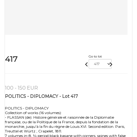
417
Go to lot
100 - 150 EUR
POLITICS - DIPLOMACY - Lot 417
POLITICS - DIPLOMACY
Collection of works (16 volumes):
- FLASSAN (de): Histoire générale et raisonnée de la Diplomatie
française, ou de la Politique de la France, depuis la fondation de la
monarchie, jusqu'à la fin du règne de Louis XVI. Second edition. Paris,
Treuttel et Würtz ; Crapelet, 1811.
7 volumes in-8. ½ period black basane with corners, spines with false