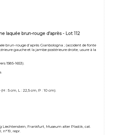
ne laquée brun-rouge d’après - Lot 112
uée brun-rouge d’après Gianbologna ; (accident de fonte
érieure gauche et la jambe postérieure droite, usure à la
ers 1585-1653).
e.
H : 5 cm, L : 22,5 cm, P : 10 cm).
Liechtenstein, Frankfurt, Museum alter Plastik, cat.
, n°19, repr.