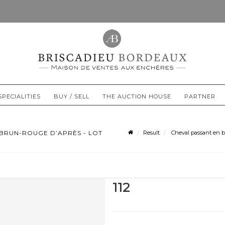
SPECIALITIES
BUY / SELL
THE AUCTION HOUSE
PARTNER
 BRUN-ROUGE D’APRÈS - LOT
Result
Cheval passant en br
112