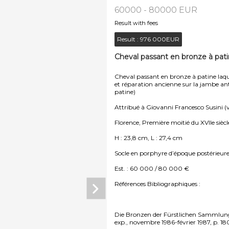
60000 - 80000 EUR
Result with fees
Result :
976 000EUR
Cheval passant en bronze à pati
Cheval passant en bronze à patine laq
et réparation ancienne sur la jambe ant
patine)
Attribué à Giovanni Francesco Susini (v
Florence, Première moitié du XVIIe siècl
H : 23,8 cm, L : 27,4 cm
Socle en porphyre d’époque postérieure (
Est. : 60 000 / 80 000 €
Références Bibliographiques :
Die Bronzen der Fürstlichen Sammlung 
exp., novembre 1986-février 1987, p. 180