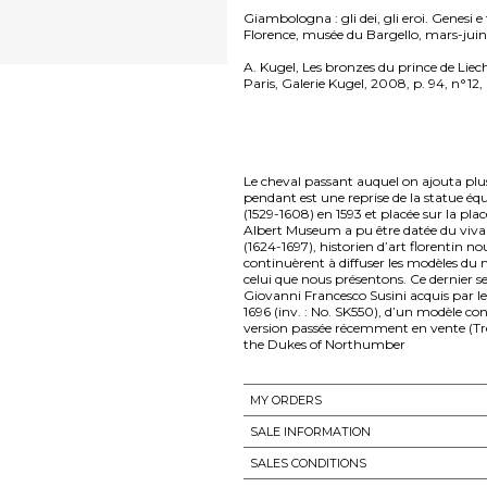
Giambologna : gli dei, gli eroi. Genesi e 
Florence, musée du Bargello, mars-juin 
A. Kugel, Les bronzes du prince de Lie
Paris, Galerie Kugel, 2008, p. 94, n°12, 
Le cheval passant auquel on ajouta plus
pendant est une reprise de la statue 
(1529-1608) en 1593 et placée sur la plac
Albert Museum a pu être datée du vivan
(1624-1697), historien d’art florentin 
continuèrent à diffuser les modèles du 
celui que nous présentons. Ce dernier s
Giovanni Francesco Susini acquis par l
1696 (inv. : No. SK550), d’un modèle co
version passée récemment en vente (Tre
the Dukes of Northumber
MY ORDERS
SALE INFORMATION
SALES CONDITIONS