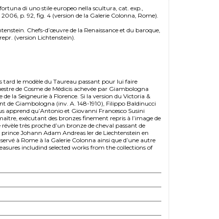
fortuna di uno stile europeo nella scultura, cat. exp.,
2006, p. 92, fig. 4 (version de la Galerie Colonna, Rome).
chtenstein. Chefs-d’œuvre de la Renaissance et du baroque,
repr. (version Lichtenstein).
 tard le modèle du Taureau passant pour lui faire
équestre de Cosme de Médicis achevée par Giambologna
e de la Seigneurie à Florence. Si la version du Victoria &
t de Giambologna (inv. A. 148-1910), Filippo Baldinucci
nous apprend qu’Antonio et Giovanni Francesco Susini
maître, exécutant des bronzes finement repris à l’image de
e révèle très proche d’un bronze de cheval passant de
e prince Johann Adam Andreas Ier de Liechtenstein en
nservé à Rome à la Galerie Colonna ainsi que d’une autre
asures includind selected works from the collections of