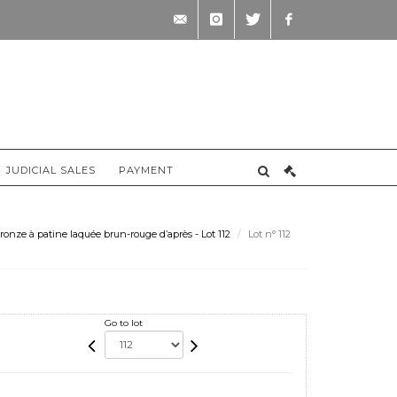
contact@briscadieu-
instagram
twitter
facebook
bordeaux.com
JUDICIAL SALES
PAYMENT
onze à patine laquée brun-rouge d’après - Lot 112
Lot n° 112
Go to lot