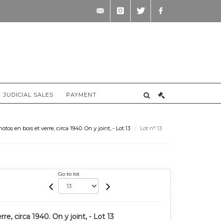
contact@briscadieu-
instagram
twitter
facebook
bordeaux.com
JUDICIAL SALES
PAYMENT
tos en bois et verre, circa 1940. On y joint, - Lot 13
Lot n° 13
Go to lot
e, circa 1940. On y joint, - Lot 13