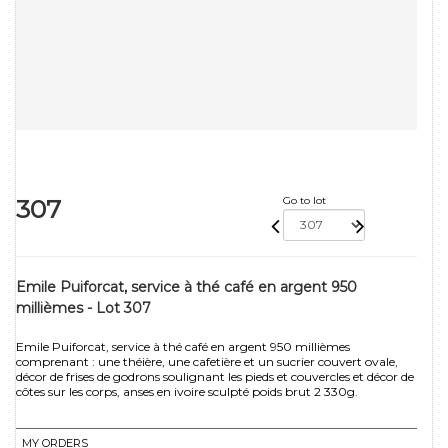
307
Go to lot
Emile Puiforcat, service à thé café en argent 950
millièmes - Lot 307
Emile Puiforcat, service à thé café en argent 950 millièmes
comprenant : une théière, une cafetière et un sucrier couvert ovale,
décor de frises de godrons soulignant les pieds et couvercles et décor de
côtes sur les corps, anses en ivoire sculpté poids brut 2 330g.
MY ORDERS