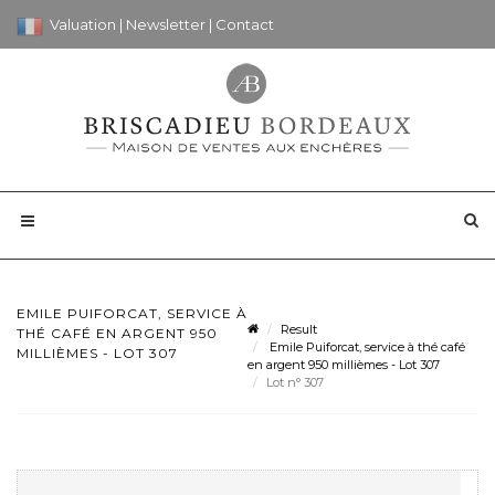
Valuation
|
Newsletter
|
Contact
EMILE PUIFORCAT, SERVICE À
Result
THÉ CAFÉ EN ARGENT 950
Emile Puiforcat, service à thé café
MILLIÈMES - LOT 307
en argent 950 millièmes - Lot 307
Lot n° 307