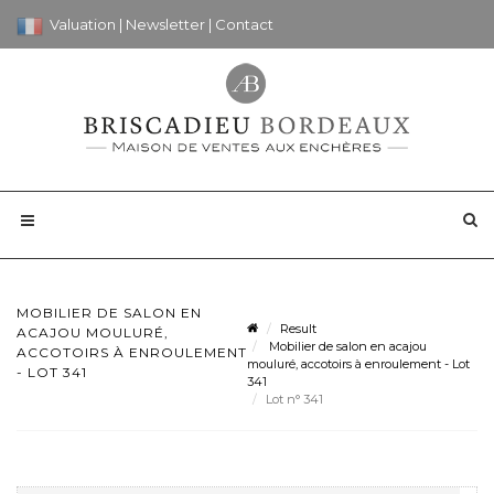
Valuation
|
Newsletter
|
Contact
MOBILIER DE SALON EN
Result
ACAJOU MOULURÉ,
Mobilier de salon en acajou
ACCOTOIRS À ENROULEMENT
mouluré, accotoirs à enroulement - Lot
- LOT 341
341
Lot n° 341