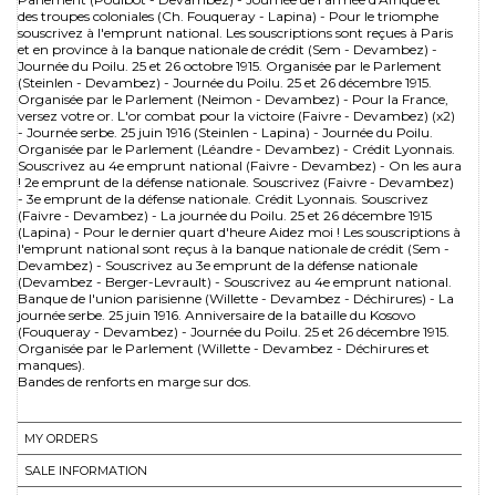
des troupes coloniales (Ch. Fouqueray - Lapina) - Pour le triomphe
souscrivez à l'emprunt national. Les souscriptions sont reçues à Paris
et en province à la banque nationale de crédit (Sem - Devambez) -
Journée du Poilu. 25 et 26 octobre 1915. Organisée par le Parlement
(Steinlen - Devambez) - Journée du Poilu. 25 et 26 décembre 1915.
Organisée par le Parlement (Neimon - Devambez) - Pour la France,
versez votre or. L'or combat pour la victoire (Faivre - Devambez) (x2)
- Journée serbe. 25 juin 1916 (Steinlen - Lapina) - Journée du Poilu.
Organisée par le Parlement (Léandre - Devambez) - Crédit Lyonnais.
Souscrivez au 4e emprunt national (Faivre - Devambez) - On les aura
! 2e emprunt de la défense nationale. Souscrivez (Faivre - Devambez)
- 3e emprunt de la défense nationale. Crédit Lyonnais. Souscrivez
(Faivre - Devambez) - La journée du Poilu. 25 et 26 décembre 1915
(Lapina) - Pour le dernier quart d'heure Aidez moi ! Les souscriptions à
l'emprunt national sont reçus à la banque nationale de crédit (Sem -
Devambez) - Souscrivez au 3e emprunt de la défense nationale
(Devambez - Berger-Levrault) - Souscrivez au 4e emprunt national.
Banque de l'union parisienne (Willette - Devambez - Déchirures) - La
journée serbe. 25 juin 1916. Anniversaire de la bataille du Kosovo
(Fouqueray - Devambez) - Journée du Poilu. 25 et 26 décembre 1915.
Organisée par le Parlement (Willette - Devambez - Déchirures et
manques).
Bandes de renforts en marge sur dos.
MY ORDERS
SALE INFORMATION