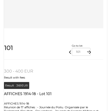
101
Go to lot
300 - 400 EUR
Result with fees
Result :
369EUR
AFFICHES 1914-18 - Lot 101
AFFICHES 1914-18
Réunion de 17 affiches : - Journée du Poilu. Organisée par le
Parlement (Poulbot - Devambez) - Journée de l'armée d'Afrique et