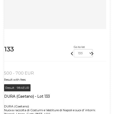
133
Go to lot
500 - 700 EUR
Result with fees
Result :
984EUR
DURA (Gaetano) - Lot 133
DURA (Gaetano)
Nuova raccolta di Costumi e Vestiture di Napoli e suoi d' intorni.
[Napoli, Litogr. Gatti (1833-40)].