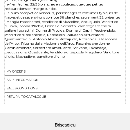
In-4 en feuilles, 32/36 planches en couleurs, quelques petites
restaurations en marge sur dos.
L'album complet de vendeurs, personnages et costumes typiques de
Naples et de ses environs compte 36 planches, seulement 32 présentes
: Mangia maccheroni, Venditrice di Mussolino, Acquajuolo, Venditrice
di uova, Donna d'Ischia, Donna di Sorrento, Zampognaro che fa
ballare i burattini, Donna di Procida, Donna di Capri, Pescivendolo,
Venditrice di pollanchelle, Pascariello, Paludano,Arruotatore,
Questuante di S. Antonio Abate, Pizzajuolo, Ritorno dalla Madonna
dell'Arco , Ritorno dalla Madonna dell'Arco, Facchino che dorme,
Cambiamonete, Sorbettaro ambulante, Scrivano, Lavandaja,
L'educazione, Questuante, Venditore di Zeppole, Fragolaro, Venditore
di olio, Masnadiere, banditore di vino.
MY ORDERS
SALE INFORMATION
SALES CONDITIONS
RETURN TO CATALOGUE
Briscadieu