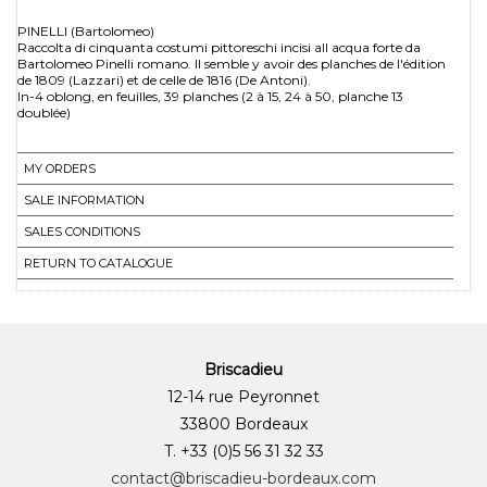
PINELLI (Bartolomeo)
Raccolta di cinquanta costumi pittoreschi incisi all acqua forte da
Bartolomeo Pinelli romano. Il semble y avoir des planches de l'édition
de 1809 (Lazzari) et de celle de 1816 (De Antoni).
In-4 oblong, en feuilles, 39 planches (2 à 15, 24 à 50, planche 13
doublée)
MY ORDERS
SALE INFORMATION
SALES CONDITIONS
RETURN TO CATALOGUE
Briscadieu
12-14 rue Peyronnet
33800 Bordeaux
T. +33 (0)5 56 31 32 33
contact@briscadieu-bordeaux.com