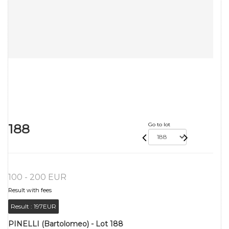
188
Go to lot
100 - 200 EUR
Result with fees
Result :
197EUR
PINELLI (Bartolomeo) - Lot 188