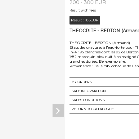
200 - 300 EUR
Result with fees
Result :
185EUR
THEOCRITE - BERTON (Armand) 
THEOCRITE - BERTON (Armand)
États des gravures à l'eau-forte pour 
In-4 : 95 planches dont les 92 de Berton
1/82 maroquin bleu nuit à coins signé G. 
tranches dorées. Bel exemplaire.
Provenance : De la bibliothèque de Henri
MY ORDERS
SALE INFORMATION
SALES CONDITIONS
RETURN TO CATALOGUE