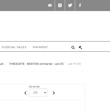
contact@briscadieu-
instagram
twitter
facebook
bordeaux.com
JUDICIAL SALES
PAYMENT
ult
THEOCRITE - BERTON (Armand) - Lot 213
Lot n° 213
Go to lot