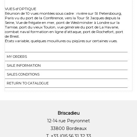
VUES d'OPTIQUE
Réunion de 10 vues montées sous cadre : rivière sur St Petersbourg,
Paris vu du port de la Conférence, vers la Tour St Jacques depuis la
Seine, Vue de frégate en mer, pont de Westminster à Londre sur la
Tamise, port du vieux Toulon, vue générale du port de La Havane,
combat naval formation en ligne d'attaque, port de Rochefort, port
de Brest.
États variable, quelques mouillures ou piqûres sur certaines vues.
MY ORDERS
SALE INFORMATION
SALES CONDITIONS
RETURN TO CATALOGUE
Briscadieu
12-14 rue Peyronnet
33800 Bordeaux
T. +33 (0)5 56 31 32 33