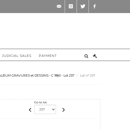
contact@briscadieu-
instagram
twitter
facebook
bordeaux.com
JUDICIAL SALES
PAYMENT
LBUM GRAVURES et DESSINS - C 1860 - Lot 257
Lot n° 257
Go to lot