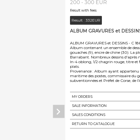
200 - 300 EUR
Result with fees
Result :
332EUR
ALBUM GRAVURES et DESSINS -
ALBUM GRAVURES et DESSINS - C 18
Album contenant un ensemble de dessin
gouaches (9), encre de chine (30). La pl
Barrabant. Nombreux dessins d'après m
In-4 oblong, 1/2 chagrin rouge, titre et f
plats.
Provenance : Album ayant appartenu à
maritime des postes, commissaire du 
subventionnées et Préfet de Corse, de l'
MY ORDERS
SALE INFORMATION
SALES CONDITIONS
RETURN TO CATALOGUE