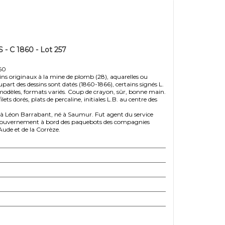
 C 1860 - Lot 257
60
s originaux à la mine de plomb (28), aquarelles ou
upart des dessins sont datés (1860-1866), certains signés L.
odèles, formats variés. Coup de crayon, sûr, bonne main.
ilets dorés, plats de percaline, initiales L.B. au centre des
 Léon Barrabant, né à Saumur. Fut agent du service
gouvernement à bord des paquebots des compagnies
Aude et de la Corrèze.