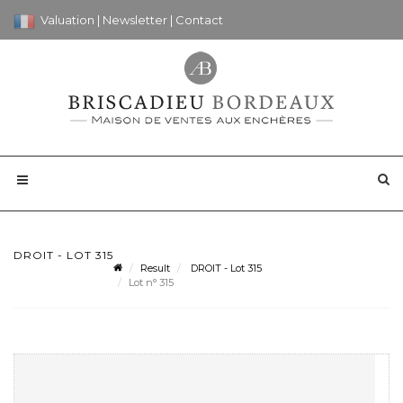
Valuation
|
Newsletter
|
Contact
DROIT - LOT 315
Result
DROIT - Lot 315
Lot n° 315