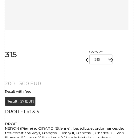
315
Go to lot
200 - 300 EUR
Result with fees
Result :
271EUR
DROIT - Lot 315
DROIT
NÉRON (Pierre) et GIRARD (Étienne) : Les édicts et ordonnances des
tres-chrestiens Roys, François I, Henry II, François II, Charles IX, Henri
III, Henry IV, Louys XVIII et Louis XIV sur le faict de la justice et