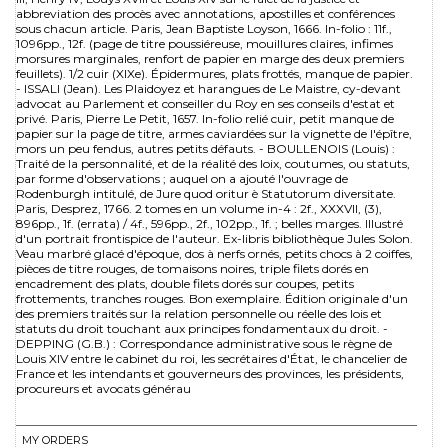
abbreviation des procès avec annotations, apostilles et conférences
sous chacun article. Paris, Jean Baptiste Loyson, 1666. In-folio : 11f.,
1096pp., 12f. (page de titre poussiéreuse, mouillures claires, infimes
morsures marginales, renfort de papier en marge des deux premiers
feuillets). 1/2 cuir (XIXe). Épidermures, plats frottés, manque de papier.
- ISSALI (Jean). Les Plaidoyez et harangues de Le Maistre, cy-devant
advocat au Parlement et conseiller du Roy en ses conseils d'estat et
privé. Paris, Pierre Le Petit, 1657. In-folio relié cuir, petit manque de
papier sur la page de titre, armes caviardées sur la vignette de l'épître,
mors un peu fendus, autres petits défauts. - BOULLENOIS (Louis) :
Traité de la personnalité, et de la réalité des loix, coutumes, ou statuts,
par forme d'observations ; auquel on a ajouté l'ouvrage de
Rodenburgh intitulé, de Jure quod oritur è Statutorum diversitate.
Paris, Desprez, 1766. 2 tomes en un volume in-4 : 2f., XXXVII, (3),
896pp., 1f. (errata) / 4f., 596pp., 2f., 102pp., 1f. ; belles marges. Illustré
d'un portrait frontispice de l'auteur. Ex-libris bibliothèque Jules Solon.
Veau marbré glacé d'époque, dos à nerfs ornés, petits chocs à 2 coiffes,
pièces de titre rouges, de tomaisons noires, triple filets dorés en
encadrement des plats, double filets dorés sur coupes, petits
frottements, tranches rouges. Bon exemplaire. Édition originale d'un
des premiers traités sur la relation personnelle ou réelle des lois et
statuts du droit touchant aux principes fondamentaux du droit. -
DEPPING (G.B.) : Correspondance administrative sous le règne de
Louis XIV entre le cabinet du roi, les secrétaires d'État, le chancelier de
France et les intendants et gouverneurs des provinces, les présidents,
procureurs et avocats générau
MY ORDERS