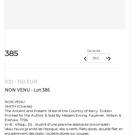
385
Go to lot
100 - 150 EUR
NON VENU - Lot 385
NON VENU
SMITH (Charles)
The Antient and Present State of the Country of Kerry. Dublin,
Printed for the Author & Sold By Messers Ewing, Faulkner, Wilson &
Exshaw, 1756.
In-8 : 419pp., (5) ; illustré d'une planche dépliante (incomplet).
Veau fauve granité de l'époque, dos à nerfs, filets dorés, double filet en
encadrement des plats, roulette dorée sur coupes.