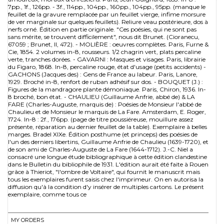
7pp., 1f., 126pp. - 3f., 114pp., 104pp., 160pp., 104pp., 95pp. (manque le
feuillet de la gravure remplacée par un feuillet vierge, infime morsure
de ver marginale sur quelques feuillets). Reliure veau postérieure, dos à
nerfs orné. Édition en partie originale. "Ces poésies, qui ne sont pas
sans mérite, se trouvent difficilement", nous dit Brunet. (Cioranecu,
67059 ; Brunet, II, 472). - MOLIÈRE : oeuvres complètes. Paris, Furne &
Cie, 1854. 2 volumes in-8, rousseurs. 1/2 chagrin vert, plats percaline
verte, tranches dorées. - GAVARNI : Masques et visages. Paris, librairie
du Figaro, 1868. In-8, percaline rouge, état d'usage (petits accidents) -
GACHONS (Jacques des) : Gens de France au labeur. Paris, Lanore,
1929. Broché in-8, renfort de ruban adhésif sur dos. - BOUQUET (J.) :
Figures de la mandragore plante démoniaque. Paris, Chiron, 1936. In-
8 broché, bon état. - CHAULIEU (Guillaume Anfrie, abbé de) & LA
FARE (Charles-Auguste, marquis de) : Poésies de Monsieur l'abbé de
Chaulieu et de Monsieur le marquis de La Fare. Amsterdam, E. Roger,
1724. In-8 : 2f., 176pp. (page de titre poussiéreuse, mouillure assez
présente, réparation au dernier feuillet de la table). Exemplaire à belles
marges. Bradel XIXe. Édition posthume (et princeps) des poésies de
l'un des derniers libertins, Guillaume Anfrie de Chaulieu (1639-1720), et
de son ami de Charles-Auguste de La Fare (1644-1712). J.-C. Niel a
consacré une longue étude bibliographique à cette édition clandestine
dans le Bulletin du bibliophile de 1931. L'édition aurait été faite à Rouen
grâce à Thieriot, "l'ombre de Voltaire", qui fournit le manuscrit mais
tous les exemplaires furent saisis chez l'imprimeur. On en autorisa la
diffusion qu'à la condition d'y insérer de multiples cartons. Le présent
exemplaire, comme tous ce
MY ORDERS