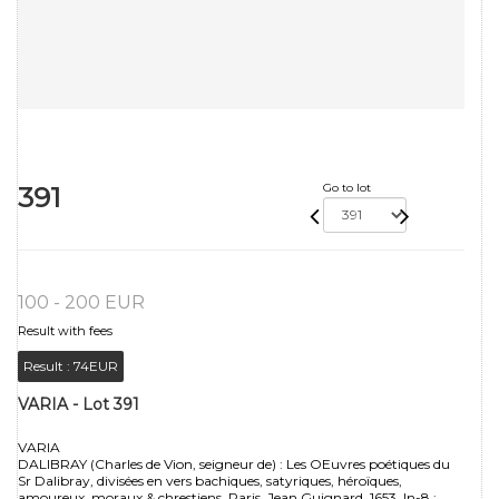
391
Go to lot
100 - 200 EUR
Result with fees
Result :
74EUR
VARIA - Lot 391
VARIA
DALIBRAY (Charles de Vion, seigneur de) : Les OEuvres poétiques du
Sr Dalibray, divisées en vers bachiques, satyriques, héroïques,
amoureux, moraux & chrestiens. Paris, Jean Guignard, 1653. In-8 :