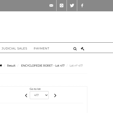
contact@briscadieu-
instagram
twitter
facebook
bordeaux.com
JUDICIAL SALES
PAYMENT
Result
ENCYCLOPEDIE RORET - Lot 417
Lot n° 417
Go to lot