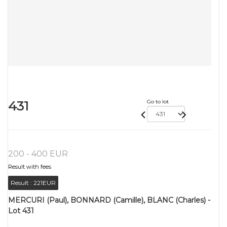
431
Go to lot
200 - 400 EUR
Result with fees
Result :
221EUR
MERCURI (Paul), BONNARD (Camille), BLANC (Charles) -
Lot 431