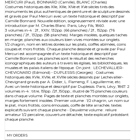
MERCURI (Paul), BONNARD (Camille), BLANC (Charles)
Costumes historiques des XIIe, XIIIe, XIVe et XVe siècles tirés des
monuments les plus authentiques de peinture et de sculpture dessinés
et gravés par Paul Mercuri avec un texte historique et descriptif par
Camille Bonnard. Nouvelle édition, soigneusement révisée avec une
introduction par M. Charles Blanc. Paris, Lévy Fils, 1860.
3 volumes in-4 : 2f., XXIV, 132pp. (66 planches) / 2f., 152pp. (76
planches) / 2f., 132pp. (58 planches). Marges insolées, quelques taches
en marge, planches aux couleurs bien vives montées sur onglets.
1/2 chagrin, nom en lettres dorées sur les plats, coiffes abîmées, coins
coupes et mors frottés. Chaque planche dessinée et gravée par Paul
Mercuri est accompagnée d'un texte historique et descriptif par
Camille Bonnard. Les planches sont le résultat des recherches
iconographiques des auteurs à travers les églises, les bibliothèques, les
musées et les palais italiens de l'époque. On joint : LECHEVALLIER-
CHEVIGNARD (Edmond) - DUPLESSIS (Georges) : Costumes
historiques des XVIe, XVIIe, et XVIIIe siècles dessinés par Lechevallier-
Chevignard gravés par A. Didier, L. Flameng, F. Laguillermie, etc.
Avec un texte historique et descriptif par Duplessis. Paris, Lévy, 1867. 2
volumes in-4 : titre, 151pp. /2f.,150pp.; illustré de 75 planches couleurs
dans chaque volume. Pages de texte et planches montées sur onglets,
marges fortement insolées. Premier volume : 1/2 chagrin, un nom sur
le plat, mors frottés, coins émoussés, coiffe de tête arrachée, textes
explicatifs suivant chaque planche - Deuxième volume : reliure
amateur 1/2 percaline, couverture détachée, texte explicatif précédant
chaque planche.
MY ORDERS