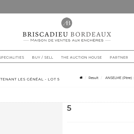
SPECIALITIES
BUY / SELL
THE AUCTION HOUSE
PARTNER
Result
ANSELME (Père) : L
TENANT LES GÉNÉAL - LOT 5
5