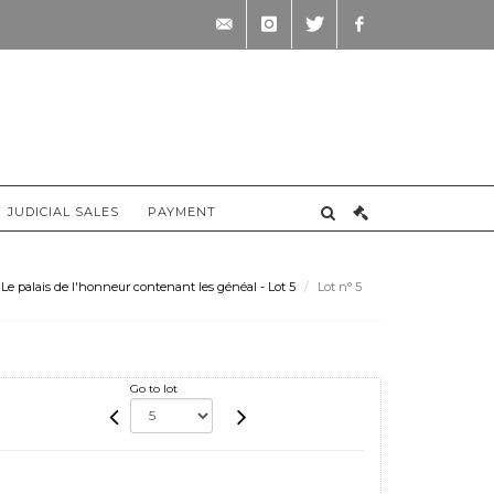
contact@briscadieu-
instagram
twitter
facebook
bordeaux.com
JUDICIAL SALES
PAYMENT
e palais de l'honneur contenant les généal - Lot 5
Lot n° 5
Go to lot