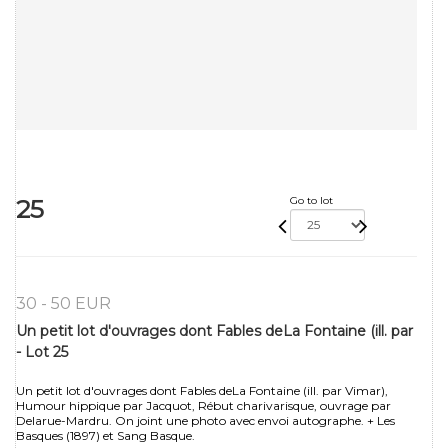
25
Go to lot
30 - 50 EUR
Un petit lot d'ouvrages dont Fables deLa Fontaine (ill. par
- Lot 25
Un petit lot d'ouvrages dont Fables deLa Fontaine (ill. par Vimar),
Humour hippique par Jacquot, Rébut charivarisque, ouvrage par
Delarue-Mardru. On joint une photo avec envoi autographe. + Les
Basques (1897) et Sang Basque.