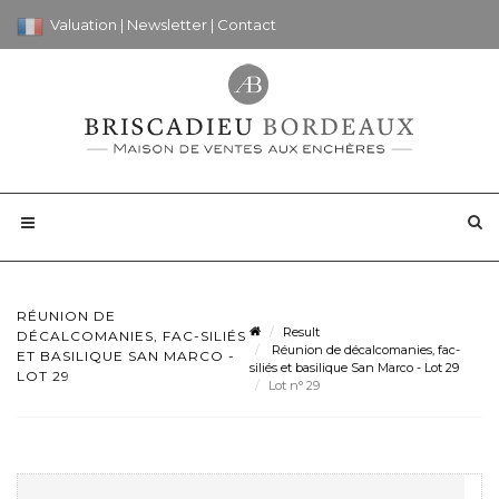
Valuation
|
Newsletter
|
Contact
RÉUNION DE
Result
DÉCALCOMANIES, FAC-SILIÉS
Réunion de décalcomanies, fac-
ET BASILIQUE SAN MARCO -
siliés et basilique San Marco - Lot 29
LOT 29
Lot n° 29