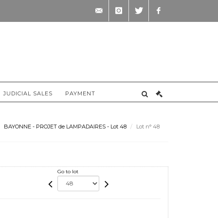
contact@briscadieu-
instagram
twitter
facebook
bordeaux.com
JUDICIAL SALES
PAYMENT
BAYONNE - PROJET de LAMPADAIRES - Lot 48
Lot n° 48
Go to lot