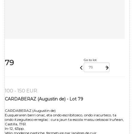
79
Go to lot
100 - 150 EUR
CARDABERAZ (Augustin de) - Lot 79
CARDABERAZ (Augustin de)
Eusqueraren berri onac, eta ondo escribitceco, ondo iracurteco, ta
ondo itzeguiteco erreglac : cura jaun ta escola maisu celosoai Iruñean,
Castilla, 1761.
In-12, 63pp.
Vélin moderne pastiche, fermeture par lanières de cuir.