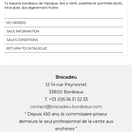
½ basane bordeaux de l'époque, dos à nerfs, palettes et pointillés dorés,
titre doré, dos légèrement frotté.
MY ORDERS
SALE INFORMATION
SALES CONDITIONS
RETURN TO CATALOGUE
Briscadieu
12-14 rue Peyronnet
33800 Bordeaux
T. +33 (0)5 56 31 32 33
contact@briscadieu-bordeaux.com
“ Depuis 450 ans, le commissaire-priseur
demeure le seul professionnel de la vente aux
enchères ”