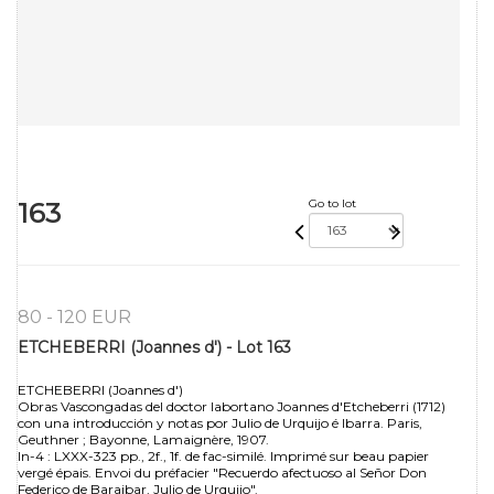
163
Go to lot
80 - 120 EUR
ETCHEBERRI (Joannes d') - Lot 163
ETCHEBERRI (Joannes d')
Obras Vascongadas del doctor labortano Joannes d'Etcheberri (1712)
con una introducción y notas por Julio de Urquijo é Ibarra. Paris,
Geuthner ; Bayonne, Lamaignère, 1907.
In-4 : LXXX-323 pp., 2f., 1f. de fac-similé. Imprimé sur beau papier
vergé épais. Envoi du préfacier "Recuerdo afectuoso al Señor Don
Federico de Baraibar, Julio de Urquijo".