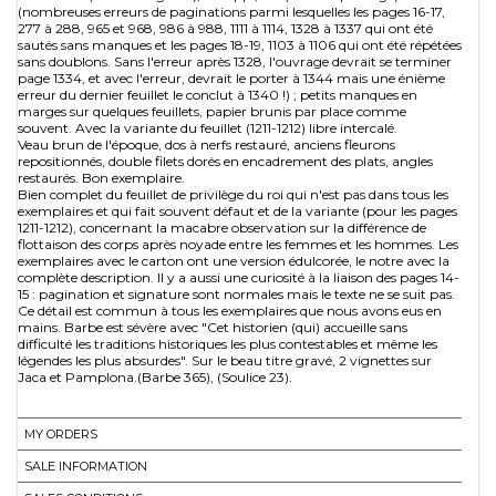
(nombreuses erreurs de paginations parmi lesquelles les pages 16-17,
277 à 288, 965 et 968, 986 à 988, 1111 à 1114, 1328 à 1337 qui ont été
sautés sans manques et les pages 18-19, 1103 à 1106 qui ont été répétées
sans doublons. Sans l'erreur après 1328, l'ouvrage devrait se terminer
page 1334, et avec l'erreur, devrait le porter à 1344 mais une énième
erreur du dernier feuillet le conclut à 1340 !) ; petits manques en
marges sur quelques feuillets, papier brunis par place comme
souvent. Avec la variante du feuillet (1211-1212) libre intercalé.
Veau brun de l'époque, dos à nerfs restauré, anciens fleurons
repositionnés, double filets dorés en encadrement des plats, angles
restaurés. Bon exemplaire.
Bien complet du feuillet de privilège du roi qui n'est pas dans tous les
exemplaires et qui fait souvent défaut et de la variante (pour les pages
1211-1212), concernant la macabre observation sur la différence de
flottaison des corps après noyade entre les femmes et les hommes. Les
exemplaires avec le carton ont une version édulcorée, le notre avec la
complète description. Il y a aussi une curiosité à la liaison des pages 14-
15 : pagination et signature sont normales mais le texte ne se suit pas.
Ce détail est commun à tous les exemplaires que nous avons eus en
mains. Barbe est sévère avec "Cet historien (qui) accueille sans
difficulté les traditions historiques les plus contestables et même les
légendes les plus absurdes". Sur le beau titre gravé, 2 vignettes sur
Jaca et Pamplona.(Barbe 365), (Soulice 23).
MY ORDERS
SALE INFORMATION