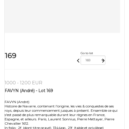
169
Go to lot
1000 - 1200 EUR
FAVYN (André) - Lot 169
FAVYN (André)
Histoire de Navarre, contenant l'origine, les vies & conquestes de ses
roys, depuis leur commencement jusques à présent. Ensemble ce qui
s'est passé de plus remarquable durant leur règnes en France,
Espagne, et ailleurs. Paris, Laurent Sonnius, Pierre Mettayer, Pierre
Chevallier 1612.
In folio : 2f. (dont titre gravé), 1344pp., 21f. (table et privilège)