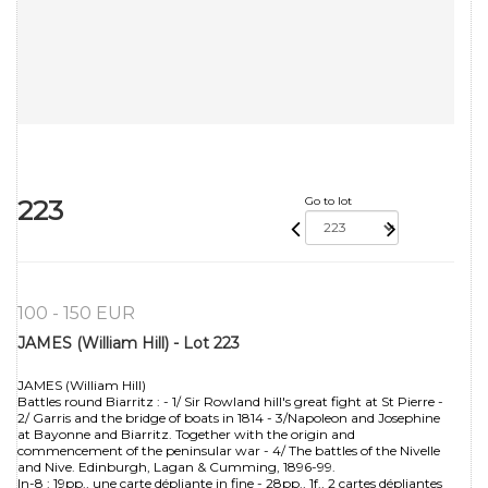
223
Go to lot
100 - 150 EUR
JAMES (William Hill) - Lot 223
JAMES (William Hill)
Battles round Biarritz : - 1/ Sir Rowland hill's great fight at St Pierre -
2/ Garris and the bridge of boats in 1814 - 3/Napoleon and Josephine
at Bayonne and Biarritz. Together with the origin and
commencement of the peninsular war - 4/ The battles of the Nivelle
and Nive. Edinburgh, Lagan & Cumming, 1896-99.
In-8 : 19pp., une carte dépliante in fine - 28pp., 1f., 2 cartes dépliantes