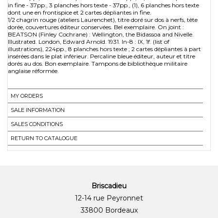
in fine - 37pp., 3 planches hors texte - 37pp., (1), 6 planches hors texte
dont une en frontispice et 2 cartes dépliantes in fine.
1/2 chagrin rouge (ateliers Laurenchet), titre doré sur dos à nerfs, tête
dorée, couvertures éditeur conservées. Bel exemplaire. On joint :
BEATSON (Finley Cochrane) : Wellington, the Bidassoa and Nivelle.
Illustrated. London, Edward Arnold. 1931. In-8 : IX, 1f. (list of
illustrations), 224pp., 8 planches hors texte ; 2 cartes dépliantes à part
insérées dans le plat inférieur. Percaline bleue éditeur, auteur et titre
dorés au dos. Bon exemplaire. Tampons de bibliothèque militaire
anglaise réformée.
MY ORDERS
SALE INFORMATION
SALES CONDITIONS
RETURN TO CATALOGUE
Briscadieu
12-14 rue Peyronnet
33800 Bordeaux