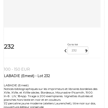
232
Go to lot
100 - 150 EUR
LABADIE (Ernest) - Lot 232
LABADIE (Ernest)
Notices bibliographiques sur les imprimeurs et libraires bordelais des
XVIe, XVIIe, et XVIIIe siècles. Bordeaux, Mounastre-Picamilh, 1900.
In-8 : LIV, 184pp. Tirage à 200 exemplaires. Vignettes illustrées et
planches hors texte en noir et en couleurs.
1/2 percaline jaune moderne (ateliers Laurenchet), titre noir sur dos,
couverture éditeur conservée.